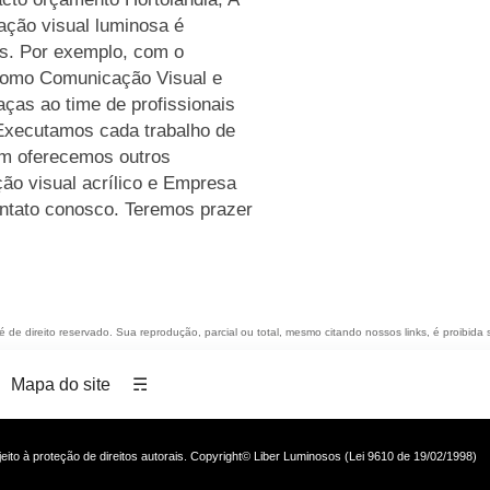
ação visual luminosa é
s. Por exemplo, com o
como Comunicação Visual e
aças ao time de profissionais
 Executamos cada trabalho de
ém oferecemos outros
ão visual acrílico e Empresa
ontato conosco. Teremos prazer
 é de direito reservado. Sua reprodução, parcial ou total, mesmo citando nossos links, é proibida 
Mapa do site
☴
ujeito à proteção de direitos autorais. Copyright© Liber Luminosos (Lei 9610 de 19/02/1998)