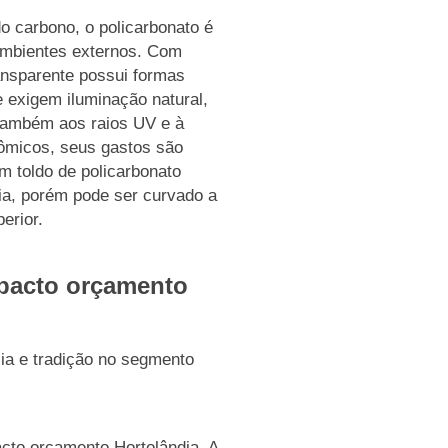
do carbono, o policarbonato é
ambientes externos. Com
ransparente possui formas
e exigem iluminação natural,
 também aos raios UV e à
nômicos, seus gastos são
 toldo de policarbonato
ia, porém pode ser curvado a
erior.
pacto orçamento
a e tradição no segmento
cto orçamento Hortolândia, A