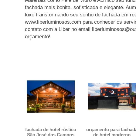
Materiais como Pele de Vidro e Acrílico são fun
fachada mais bonita, sofisticada e elegante. Aum
luxo transformando seu sonho de fachada em re
www.liberluminosos.com para conhecer os servi
contato com a Liber no email liberluminosos@out
orçamento!
hotéis
fachada de hotel rústico
orçamento para fachad
São José dos Campos
de hotel moderno