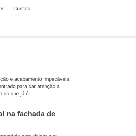
os
Contato
rução e acabamento impecáveis,
entrado para dar atenção a
o do que já é.
l na fachada de