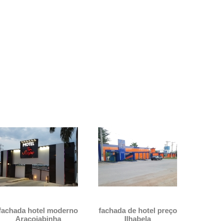
fachada hotel moderno
fachada de hotel preço
fach
Araçoiabinha
Ilhabela
fazenda