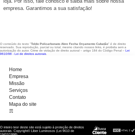
loja. Por isso, fale conosco e saiba mais sobre nossa
empresa. Garantimos a sua satisfação!
O conteúdo do texto "
Toldo Policarbonato Abre Fecha Orçamento Cubatão
" é de direito
reservado. Sua reprodução, parcial ou total, mesmo citando nossos links, é proibida sem a
autorização do autor. Crime de violação de direito autoral – artigo 184 do Código Penal –
Lei
9610/98 - Lei de direitos autorais
.
Home
Empresa
Missão
Serviços
Contato
Mapa do site
☴
O inteiro teor deste site está sujeito à proteção de direitos
autorais. Copyright© Liber Luminosos (Lei 9610 de
19/02/1998)