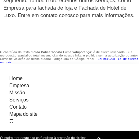
segmento. Também oferecemos outros serviços, como
Empresa para fachada de loja e Fachada de Hotel de
Luxo. Entre em contato conosco para mais informações.
O conteúdo do texto "
Toldo Policarbonato Fume Votuporanga
" é de direito reservado. Sua
reprodução, parcial ou total, mesmo citando nossos links, é proibida sem a autorização do autor.
Crime de violação de direito autoral – artigo 184 do Código Penal –
Lei 9610/98 - Lei de direitos
autorais
.
Home
Empresa
Missão
Serviços
Contato
Mapa do site
☴
O inteiro teor deste site está sujeito à proteção de direitos