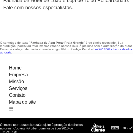
Fachada de Hotel de Luxo e Loja de Toldo Policarbonato.
Fale com nossos especialistas.
O conteúdo do texto "
Fachada de Acm Preto Praia Grande
" é de direito reservado. Sua
reprodução, parcial ou total, mesmo citando nossos links, é proibida sem a autorização do autor.
Crime de violação de direito autoral – artigo 184 do Código Penal –
Lei 9610/98 - Lei de direitos
autorais
.
Home
Empresa
Missão
Serviços
Contato
Mapa do site
☴
O inteiro teor deste site está sujeito à proteção de direitos
autorais. Copyright© Liber Luminosos (Lei 9610 de
19/02/1998)