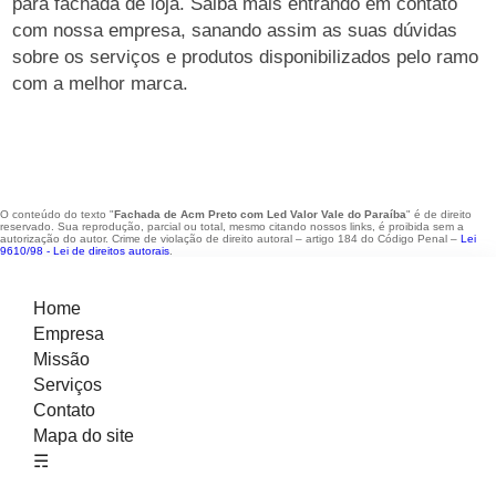
para fachada de loja. Saiba mais entrando em contato
com nossa empresa, sanando assim as suas dúvidas
sobre os serviços e produtos disponibilizados pelo ramo
com a melhor marca.
O conteúdo do texto "
Fachada de Acm Preto com Led Valor Vale do Paraíba
" é de direito
reservado. Sua reprodução, parcial ou total, mesmo citando nossos links, é proibida sem a
autorização do autor. Crime de violação de direito autoral – artigo 184 do Código Penal –
Lei
9610/98 - Lei de direitos autorais
.
Home
Empresa
Missão
Serviços
Contato
Mapa do site
☴