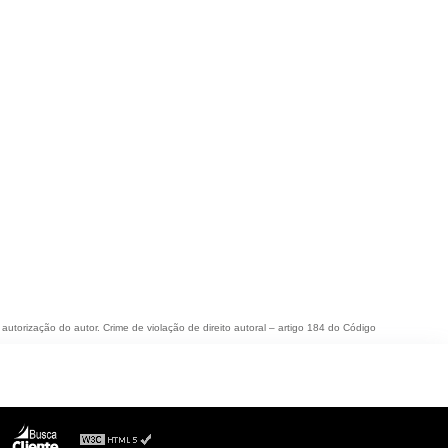
 autorização do autor. Crime de violação de direito autoral – artigo 184 do Código