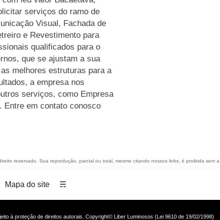
licitar serviços do ramo de
unicação Visual, Fachada de
treiro e Revestimento para
sionais qualificados para o
rnos, que se ajustam a sua
 as melhores estruturas para a
ultados, a empresa nos
utros serviços, como Empresa
o. Entre em contato conosco
direito reservado. Sua reprodução, parcial ou total, mesmo citando nossos links, é proibida sem a
Mapa do site
☴
ujeito à proteção de direitos autorais. Copyright© Liber Luminosos (Lei 9610 de 19/02/1998)