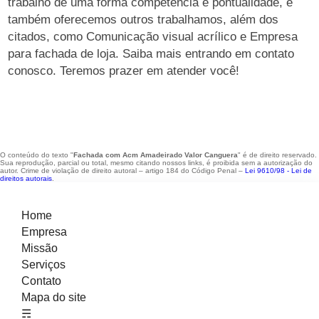
trabalho de uma forma competência e pontualidade, e
também oferecemos outros trabalhamos, além dos
citados, como Comunicação visual acrílico e Empresa
para fachada de loja. Saiba mais entrando em contato
conosco. Teremos prazer em atender você!
O conteúdo do texto "
Fachada com Acm Amadeirado Valor Canguera
" é de direito reservado.
Sua reprodução, parcial ou total, mesmo citando nossos links, é proibida sem a autorização do
autor. Crime de violação de direito autoral – artigo 184 do Código Penal –
Lei 9610/98 - Lei de
direitos autorais
.
Home
Empresa
Missão
Serviços
Contato
Mapa do site
☴