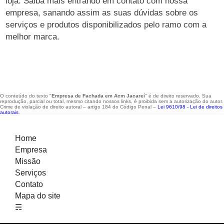
loja. Saiba mais entrando em contato com nossa
empresa, sanando assim as suas dúvidas sobre os
serviços e produtos disponibilizados pelo ramo com a
melhor marca.
O conteúdo do texto "
Empresa de Fachada em Acm Jacareí
" é de direito reservado. Sua
reprodução, parcial ou total, mesmo citando nossos links, é proibida sem a autorização do autor.
Crime de violação de direito autoral – artigo 184 do Código Penal –
Lei 9610/98 - Lei de direitos
autorais
.
Home
Empresa
Missão
Serviços
Contato
Mapa do site
☴