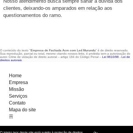
Nosso atendimento busca sempre sanar a dúvida dos
clientes, deixando-os amparados em relação aos
questionamentos do ramo.
O conteúdo do texto "
Empresa de Fachada Acm com Led Murundu
" é de direito reservado.
Sua reprodução, parcial ou total, mesmo citando nossos links, é proibida sem a autorização do
autor. Crime de violação de direito autoral – artigo 184 do Código Penal –
Lei 9610/98 - Lei de
direitos autorais
.
Home
Empresa
Missão
Serviços
Contato
Mapa do site
☴
O inteiro teor deste site está sujeito à proteção de direitos