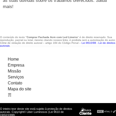
as suas dúvidas sobre os trabalhos oferecidos. Saiba
mais!
O conteúdo do texto "
Comprar Fachada Acm com Led Limeira
" é de direito reservado. Sua
reprodução, parcial ou total, mesmo citando nossos links, é proibida sem a autorização do autor.
Crime de violação de direito autoral – artigo 184 do Código Penal –
Lei 9610/98 - Lei de direitos
autorais
.
Home
Empresa
Missão
Serviços
Contato
Mapa do site
☴
O inteiro teor deste site está sujeito à proteção de direitos
autorais. Copyright© Liber Luminosos (Lei 9610 de
19/02/1998)