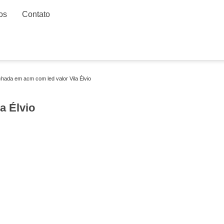
os
Contato
chada em acm com led valor Vila Élvio
a Élvio