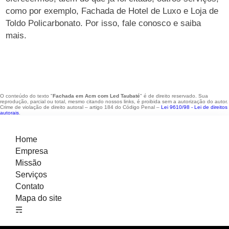
como por exemplo, Fachada de Hotel de Luxo e Loja de
Toldo Policarbonato. Por isso, fale conosco e saiba
mais.
O conteúdo do texto "
Fachada em Acm com Led Taubaté
" é de direito reservado. Sua
reprodução, parcial ou total, mesmo citando nossos links, é proibida sem a autorização do autor.
Crime de violação de direito autoral – artigo 184 do Código Penal –
Lei 9610/98 - Lei de direitos
autorais
.
Home
Empresa
Missão
Serviços
Contato
Mapa do site
☴