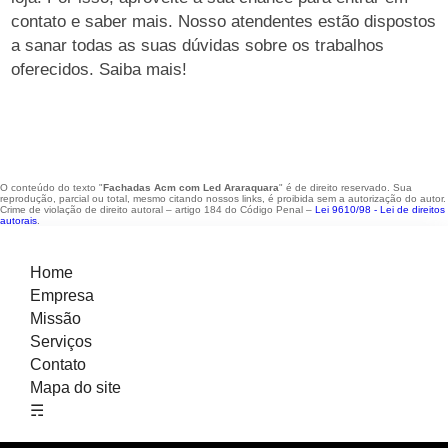
contato e saber mais. Nosso atendentes estão dispostos
a sanar todas as suas dúvidas sobre os trabalhos
oferecidos. Saiba mais!
O conteúdo do texto "
Fachadas Acm com Led Araraquara
" é de direito reservado. Sua
reprodução, parcial ou total, mesmo citando nossos links, é proibida sem a autorização do autor.
Crime de violação de direito autoral – artigo 184 do Código Penal –
Lei 9610/98 - Lei de direitos
autorais
.
Home
Empresa
Missão
Serviços
Contato
Mapa do site
☴