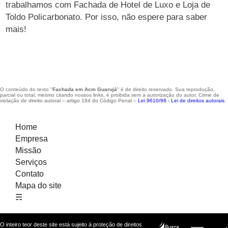
trabalhamos com Fachada de Hotel de Luxo e Loja de
Toldo Policarbonato. Por isso, não espere para saber
mais!
O conteúdo do texto "
Fachada em Acm Guarujá
" é de direito reservado. Sua reprodução,
parcial ou total, mesmo citando nossos links, é proibida sem a autorização do autor. Crime de
violação de direito autoral – artigo 184 do Código Penal –
Lei 9610/98 - Lei de direitos autorais
.
Home
Empresa
Missão
Serviços
Contato
Mapa do site
☴
O inteiro teor deste site está sujeito à proteção de direitos