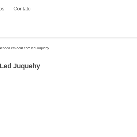
os
Contato
achada em acm com led Juquehy
Led Juquehy