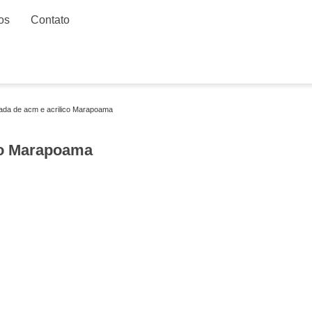
os
Contato
ada de acm e acrilico Marapoama
co Marapoama