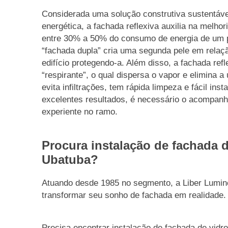
Considerada uma solução construtiva sustentável
energética, a fachada reflexiva auxilia na melhor
entre 30% a 50% do consumo de energia de um p
“fachada dupla” cria uma segunda pele em relaçã
edifício protegendo-a. Além disso, a fachada refl
“respirante”, o qual dispersa o vapor e elimina 
evita infiltrações, tem rápida limpeza e fácil in
excelentes resultados, é necessário o acompa
experiente no ramo.
Procura instalação de fachada 
Ubatuba?
Atuando desde 1985 no segmento, a Liber Lumino
transformar seu sonho de fachada em realidade.
Precisa encontrar instalação de fachada de vid