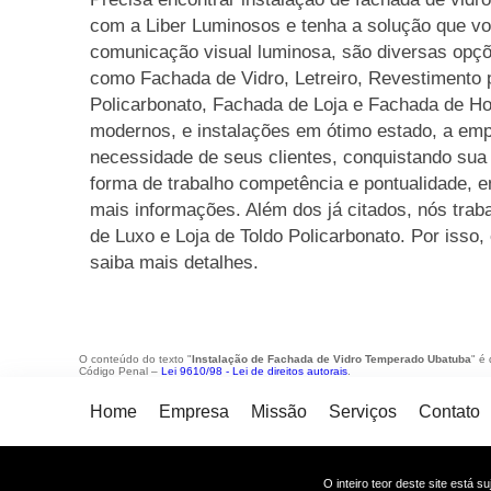
com a Liber Luminosos e tenha a solução que v
comunicação visual luminosa, são diversas opçõ
como Fachada de Vidro, Letreiro, Revestimento 
Policarbonato, Fachada de Loja e Fachada de H
modernos, e instalações em ótimo estado, a emp
necessidade de seus clientes, conquistando su
forma de trabalho competência e pontualidade, e
mais informações. Além dos já citados, nós tra
de Luxo e Loja de Toldo Policarbonato. Por isso
saiba mais detalhes.
O conteúdo do texto "
Instalação de Fachada de Vidro Temperado Ubatuba
" é
Código Penal –
Lei 9610/98 - Lei de direitos autorais
.
Home
Empresa
Missão
Serviços
Contato
O inteiro teor deste site está s