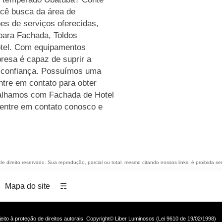
ocê busca da área de
es de serviços oferecidas,
para Fachada, Toldos
otel. Com equipamentos
resa é capaz de suprir a
a confiança. Possuímos uma
ntre em contato para obter
balhamos com Fachada de Hotel
, entre em contato conosco e
 de direito reservado. Sua reprodução, parcial ou total, mesmo citando nossos links, é proibida se
Mapa do site
☴
ujeito à proteção de direitos autorais. Copyright© Liber Luminosos (Lei 9610 de 19/02/1998)