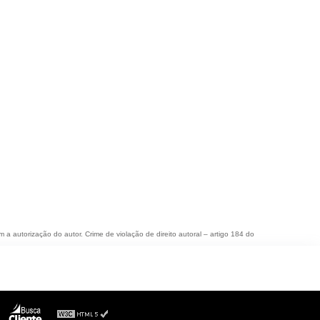
m a autorização do autor. Crime de violação de direito autoral – artigo 184 do