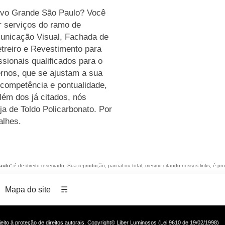
tivo Grande São Paulo? Você
r serviços do ramo de
unicação Visual, Fachada de
treiro e Revestimento para
sionais qualificados para o
rnos, que se ajustam a sua
competência e pontualidade,
lém dos já citados, nós
a de Toldo Policarbonato. Por
alhes.
aulo
" é de direito reservado. Sua reprodução, parcial ou total, mesmo citando nossos links, é pro
Mapa do site
☴
ujeito à proteção de direitos autorais. Copyright© Liber Luminosos (Lei 9610 de 19/02/1998)