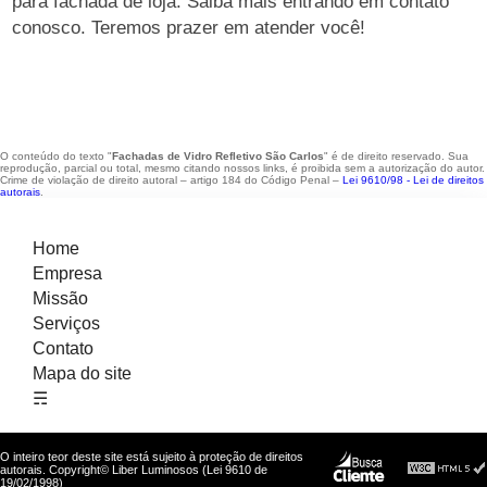
para fachada de loja. Saiba mais entrando em contato
conosco. Teremos prazer em atender você!
O conteúdo do texto "
Fachadas de Vidro Refletivo São Carlos
" é de direito reservado. Sua
reprodução, parcial ou total, mesmo citando nossos links, é proibida sem a autorização do autor.
Crime de violação de direito autoral – artigo 184 do Código Penal –
Lei 9610/98 - Lei de direitos
autorais
.
Home
Empresa
Missão
Serviços
Contato
Mapa do site
☴
O inteiro teor deste site está sujeito à proteção de direitos
autorais. Copyright© Liber Luminosos (Lei 9610 de
19/02/1998)