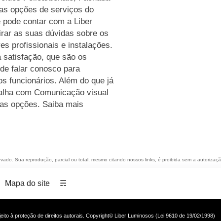
ras opções de serviços do
 pode contar com a Liber
rar as suas dúvidas sobre os
s profissionais e instalações.
 satisfação, que são os
 de falar conosco para
 funcionários. Além do que já
balha com Comunicação visual
tras opções. Saiba mais
ervado. Sua reprodução, parcial ou total, mesmo citando nossos links, é proibida sem a autorizaçã
Mapa do site
☴
ujeito à proteção de direitos autorais. Copyright© Liber Luminosos (Lei 9610 de 19/02/1998)