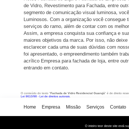
de Vidro, Revestimento para Fachada, entre out
segmento de comunicação visual luminosa, você
Luminosos. Com a organização você consegue ti
serviços do ramo, além de contar com os melhore
Assim, a empresa conquista sua confiança e sua
maiores objetivos da marca. Por isso, não deixe
esclarecer cada uma de suas dúvidas com nossos
foi apresentado, o empreendimento também tra
acrílico Empresa para fachada de loja, entre ou
entrando em contato.
O conteúdo do texto "
Fachada de Vidro Residencial Guarujá
" é de direito res
Lei 9610/98 - Lei de direitos autorais
.
Home
Empresa
Missão
Serviços
Contato
O inteiro teor deste site está s