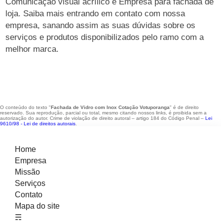
Comunicação visual acrílico e Empresa para fachada de
loja. Saiba mais entrando em contato com nossa
empresa, sanando assim as suas dúvidas sobre os
serviços e produtos disponibilizados pelo ramo com a
melhor marca.
O conteúdo do texto "
Fachada de Vidro com Inox Cotação Votuporanga
" é de direito
reservado. Sua reprodução, parcial ou total, mesmo citando nossos links, é proibida sem a
autorização do autor. Crime de violação de direito autoral – artigo 184 do Código Penal –
Lei
9610/98 - Lei de direitos autorais
.
Home
Empresa
Missão
Serviços
Contato
Mapa do site
☴