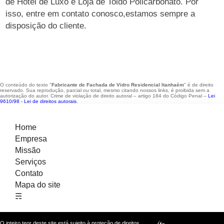
de Hotel de Luxo e Loja de Toldo Policarbonato. Por
isso, entre em contato conosco,estamos sempre a
disposição do cliente.
O conteúdo do texto "
Fabricante de Fachada de Vidro Residencial Itanhaém
" é de direito
reservado. Sua reprodução, parcial ou total, mesmo citando nossos links, é proibida sem a
autorização do autor. Crime de violação de direito autoral – artigo 184 do Código Penal –
Lei
9610/98 - Lei de direitos autorais
.
Home
Empresa
Missão
Serviços
Contato
Mapa do site
☴
O inteiro teor deste site está sujeito à proteção de direitos