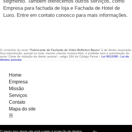
segmento. Também oferecemos outros serviços, como
Empresa para fachada de loja e Fachada de Hotel de
Luxo. Entre em contato conosco para mais informações.
O conteúdo do texto "
Fabricante de Fachada de Vidro Refletivo Bauru
" é de direito reservado.
Sua reprodução, parcial ou total, mesmo citando nossos links, é proibida sem a autorização do
autor. Crime de violação de direito autoral – artigo 184 do Código Penal –
Lei 9610/98 - Lei de
direitos autorais
.
Home
Empresa
Missão
Serviços
Contato
Mapa do site
☴
O inteiro teor deste site está sujeito à proteção de direitos