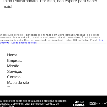
Toldo Policarbonato. Por isso, não espere para saber
mais!
O conteúdo do texto "
Fabricante de Fachada com Vidro Insulado Arcadas
" é de direito
reservado. Sua reprodução, parcial ou total, mesmo citando nossos links, é proibida sem a
autorização do autor. Crime de violação de direito autoral – artigo 184 do Código Penal –
Lei
9610/98 - Lei de direitos autorais
.
Home
Empresa
Missão
Serviços
Contato
Mapa do site
☴
O inteiro teor deste site está sujeito à proteção de direitos
autorais. Copyright© Liber Luminosos (Lei 9610 de
19/02/1998)