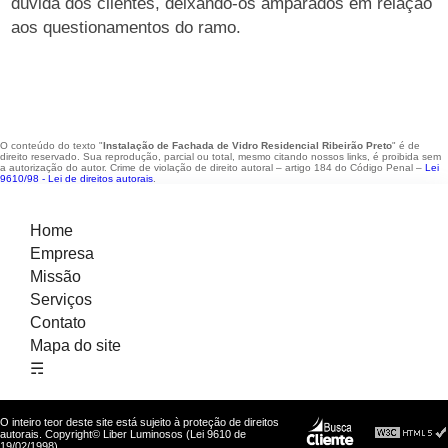
dúvida dos clientes, deixando-os amparados em relação
aos questionamentos do ramo.
O conteúdo do texto "
Instalação de Fachada de Vidro Residencial Ribeirão Preto
" é de
direito reservado. Sua reprodução, parcial ou total, mesmo citando nossos links, é proibida sem
a autorização do autor. Crime de violação de direito autoral – artigo 184 do Código Penal –
Lei
9610/98 - Lei de direitos autorais
.
Home
Empresa
Missão
Serviços
Contato
Mapa do site
☴
O inteiro teor deste site está sujeito à proteção de direitos
autorais. Copyright© Liber Luminosos (Lei 9610 de
19/02/1998)