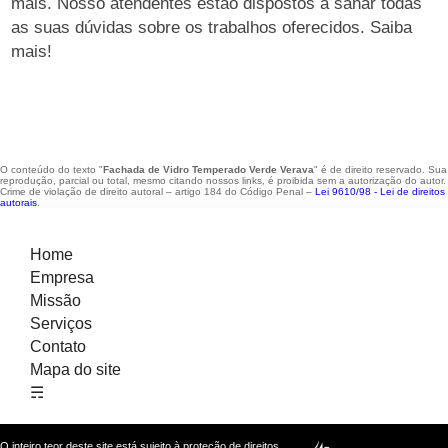
mais. Nosso atendentes estão dispostos a sanar todas
as suas dúvidas sobre os trabalhos oferecidos. Saiba
mais!
O conteúdo do texto "
Fachada de Vidro Temperado Verde Verava
" é de direito reservado. Sua
reprodução, parcial ou total, mesmo citando nossos links, é proibida sem a autorização do autor.
Crime de violação de direito autoral – artigo 184 do Código Penal –
Lei 9610/98 - Lei de direitos
autorais
.
Home
Empresa
Missão
Serviços
Contato
Mapa do site
☴
O inteiro teor deste site está sujeito à proteção de direitos