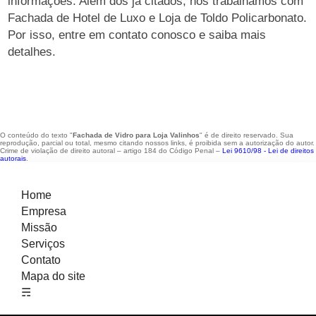
informações. Além dos já citados, nós trabalhamos com
Fachada de Hotel de Luxo e Loja de Toldo Policarbonato.
Por isso, entre em contato conosco e saiba mais
detalhes.
O conteúdo do texto "
Fachada de Vidro para Loja Valinhos
" é de direito reservado. Sua
reprodução, parcial ou total, mesmo citando nossos links, é proibida sem a autorização do autor.
Crime de violação de direito autoral – artigo 184 do Código Penal –
Lei 9610/98 - Lei de direitos
autorais
.
Home
Empresa
Missão
Serviços
Contato
Mapa do site
☴