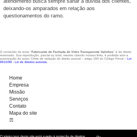
atendimento busca sempre sanar a dúvida dos clientes,
deixando-os amparados em relação aos
questionamentos do ramo.
O conteúdo do texto "
Fabricante de Fachada de Vidro Transparente Valinhos
" é de direito
reservado. Sua reprodução, parcial ou total, mesmo citando nossos links, é proibida sem a
autorização do autor. Crime de violação de direito autoral – artigo 184 do Código Penal –
Lei
9610/98 - Lei de direitos autorais
.
Home
Empresa
Missão
Serviços
Contato
Mapa do site
☴
O inteiro teor deste site está sujeito à proteção de direitos