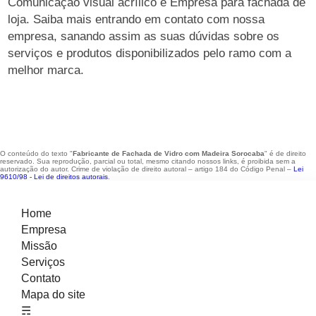
Comunicação visual acrílico e Empresa para fachada de
loja. Saiba mais entrando em contato com nossa
empresa, sanando assim as suas dúvidas sobre os
serviços e produtos disponibilizados pelo ramo com a
melhor marca.
O conteúdo do texto "
Fabricante de Fachada de Vidro com Madeira Sorocaba
" é de direito
reservado. Sua reprodução, parcial ou total, mesmo citando nossos links, é proibida sem a
autorização do autor. Crime de violação de direito autoral – artigo 184 do Código Penal –
Lei
9610/98 - Lei de direitos autorais
.
Home
Empresa
Missão
Serviços
Contato
Mapa do site
☴