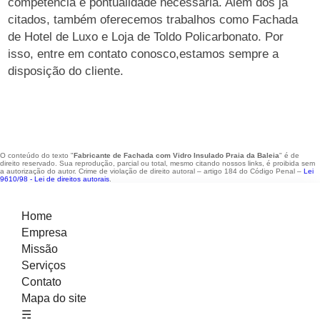
competência e pontualidade necessária. Além dos já
citados, também oferecemos trabalhos como Fachada
de Hotel de Luxo e Loja de Toldo Policarbonato. Por
isso, entre em contato conosco,estamos sempre a
disposição do cliente.
O conteúdo do texto "
Fabricante de Fachada com Vidro Insulado Praia da Baleia
" é de
direito reservado. Sua reprodução, parcial ou total, mesmo citando nossos links, é proibida sem
a autorização do autor. Crime de violação de direito autoral – artigo 184 do Código Penal –
Lei
9610/98 - Lei de direitos autorais
.
Home
Empresa
Missão
Serviços
Contato
Mapa do site
☴