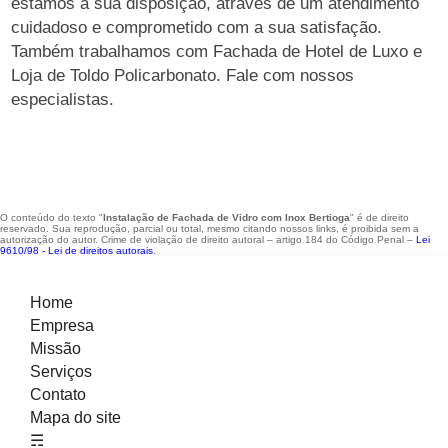
estamos à sua disposição, através de um atendimento
cuidadoso e comprometido com a sua satisfação.
Também trabalhamos com Fachada de Hotel de Luxo e
Loja de Toldo Policarbonato. Fale com nossos
especialistas.
O conteúdo do texto "
Instalação de Fachada de Vidro com Inox Bertioga
" é de direito
reservado. Sua reprodução, parcial ou total, mesmo citando nossos links, é proibida sem a
autorização do autor. Crime de violação de direito autoral – artigo 184 do Código Penal –
Lei
9610/98 - Lei de direitos autorais
.
Home
Empresa
Missão
Serviços
Contato
Mapa do site
☴