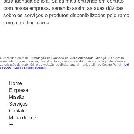
para fachada de loja. Saiba mais entrando em contato
com nossa empresa, sanando assim as suas dúvidas
sobre os serviços e produtos disponibilizados pelo ramo
com a melhor marca.
O conteúdo do texto "
Instalação de Fachada de Vidro Advocacia Guarujá
" é de direito
reservado. Sua reprodução, parcial ou total, mesmo citando nossos links, é proibida sem a
autorização do autor. Crime de violação de direito autoral – artigo 184 do Código Penal –
Lei
9610/98 - Lei de direitos autorais
.
Home
Empresa
Missão
Serviços
Contato
Mapa do site
☴