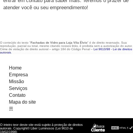
entrar em contato para saber mais. Teremos o prazer de
atender você ou seu empreendimento!
O conteúdo do texto "
Fachadas de Vidro para Loja Vila Élvio
" é de direito reservado. Sua
reprodução, parcial ou total, mesmo citando nossos links, é proibida sem a autorização do autor.
Crime de violação de direito autoral – artigo 184 do Código Penal –
Lei 9610/98 - Lei de direitos
autorais
.
Home
Empresa
Missão
Serviços
Contato
Mapa do site
☴
O inteiro teor deste site está sujeito à proteção de direitos
autorais. Copyright© Liber Luminosos (Lei 9610 de
19/02/1998)