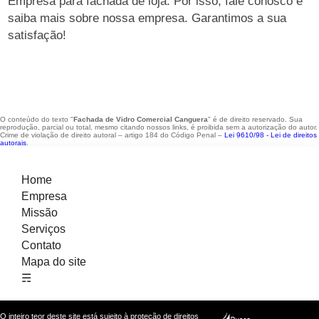
Empresa para fachada de loja. Por isso, fale conosco e
saiba mais sobre nossa empresa. Garantimos a sua
satisfação!
O conteúdo do texto "
Fachada de Vidro Comercial Canguera
" é de direito reservado. Sua
reprodução, parcial ou total, mesmo citando nossos links, é proibida sem a autorização do autor.
Crime de violação de direito autoral – artigo 184 do Código Penal –
Lei 9610/98 - Lei de direitos
autorais
.
Home
Empresa
Missão
Serviços
Contato
Mapa do site
☴
O inteiro teor deste site está sujeito à proteção de direitos