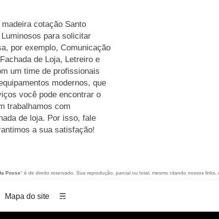
m madeira cotação Santo
Luminosos para solicitar
sa, por exemplo, Comunicação
Fachada de Loja, Letreiro e
m um time de profissionais
m equipamentos modernos, que
iços você pode encontrar o
bém trabalhamos com
da de loja. Por isso, fale
antimos a sua satisfação!
da Posse
" é de direito reservado. Sua reprodução, parcial ou total, mesmo citando nossos links, 
Mapa do site
☴