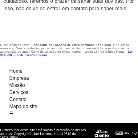
cuidadoso, teremos o prazer de sanar suas dúvidas. Por
isso, não deixe de entrar em contato para saber mais.
O conteúdo do texto "
Fabricante de Fachada de Vidro Ventilada São Paulo
" é de direito
reservado. Sua reprodução, parcial ou total, mesmo citando nossos links, é proibida sem a
autorização do autor. Crime de violação de direito autoral – artigo 184 do Código Penal –
Lei
9610/98 - Lei de direitos autorais
.
Home
Empresa
Missão
Serviços
Contato
Mapa do site
☴
O inteiro teor deste site está sujeito à proteção de direitos
autorais. Copyright© Liber Luminosos (Lei 9610 de
19/02/1998)