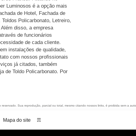
ber Luminosos é a opção mais
 Fachada de Hotel, Fachada de
Toldos Policarbonato, Letreiro,
 Além disso, a empresa
través de funcionários
cessidade de cada cliente.
em instalações de qualidade,
tato com nossos profissionais
rviços já citados, também
a de Toldo Policarbonato. Por
to reservado. Sua reprodução, parcial ou total, mesmo citando nossos links, é proibida sem a auto
Mapa do site
☴