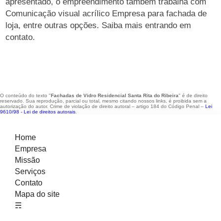
apresentado, o empreendimento também trabalha com
Comunicação visual acrílico Empresa para fachada de
loja, entre outras opções. Saiba mais entrando em
contato.
O conteúdo do texto "
Fachadas de Vidro Residencial Santa Rita do Ribeira
" é de direito
reservado. Sua reprodução, parcial ou total, mesmo citando nossos links, é proibida sem a
autorização do autor. Crime de violação de direito autoral – artigo 184 do Código Penal –
Lei
9610/98 - Lei de direitos autorais
.
Home
Empresa
Missão
Serviços
Contato
Mapa do site
☴