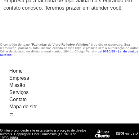
Empresa para fachada de loja. Saiba mais entrando em
contato conosco. Teremos prazer em atender você!
O conteúdo do texto "
Fachadas de Vidro Refletivo Valinhos
" é de direito reservado. Sua
reprodução, parcial ou total, mesmo citando nossos links, é proibida sem a autorização do autor.
Crime de violação de direito autoral – artigo 184 do Código Penal –
Lei 9610/98 - Lei de direitos
autorais
.
Home
Empresa
Missão
Serviços
Contato
Mapa do site
☴
O inteiro teor deste site está sujeito à proteção de direitos
autorais. Copyright© Liber Luminosos (Lei 9610 de
19/02/1998)