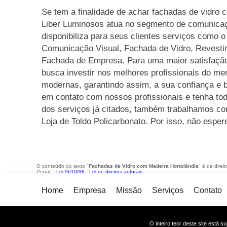
Se tem a finalidade de achar fachadas de vidro 
Liber Luminosos atua no segmento de comunicaç
disponibiliza para seus clientes serviços como 
Comunicação Visual, Fachada de Vidro, Revestim
Fachada de Empresa. Para uma maior satisfação
busca investir nos melhores profissionais do me
modernas, garantindo assim, a sua confiança e 
em contato com nossos profissionais e tenha tod
dos serviços já citados, também trabalhamos c
Loja de Toldo Policarbonato. Por isso, não esper
O conteúdo do texto "
Fachadas de Vidro com Madeira Hortolândia
" é de direi
Penal –
Lei 9610/98 - Lei de direitos autorais
.
Home
Empresa
Missão
Serviços
Contato
O inteiro teor deste site está s