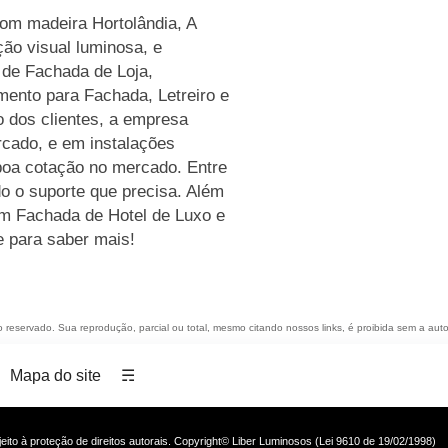
com madeira Hortolândia, A
ão visual luminosa, e
o de Fachada de Loja,
ento para Fachada, Letreiro e
 dos clientes, a empresa
rcado, e em instalações
boa cotação no mercado. Entre
o o suporte que precisa. Além
om Fachada de Hotel de Luxo e
e para saber mais!
to reservado. Sua reprodução, parcial ou total, mesmo citando nossos links, é proibida sem a auto
Mapa do site
☴
ujeito à proteção de direitos autorais. Copyright© Liber Luminosos (Lei 9610 de 19/02/1998)