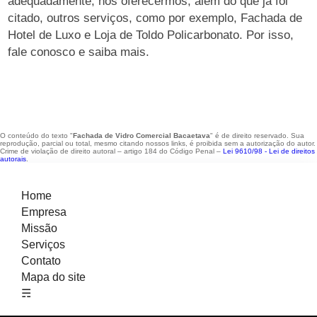
adequadamente, nós oferecermos, além do que já foi
citado, outros serviços, como por exemplo, Fachada de
Hotel de Luxo e Loja de Toldo Policarbonato. Por isso,
fale conosco e saiba mais.
O conteúdo do texto "
Fachada de Vidro Comercial Bacaetava
" é de direito reservado. Sua
reprodução, parcial ou total, mesmo citando nossos links, é proibida sem a autorização do autor.
Crime de violação de direito autoral – artigo 184 do Código Penal –
Lei 9610/98 - Lei de direitos
autorais
.
Home
Empresa
Missão
Serviços
Contato
Mapa do site
☴