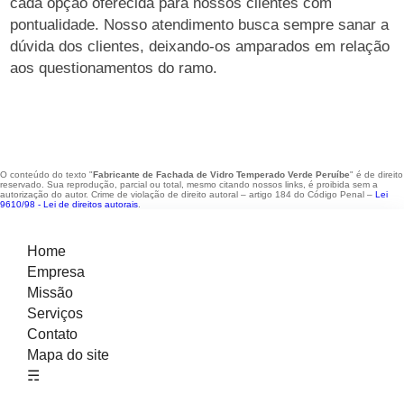
cada opção oferecida para nossos clientes com
pontualidade. Nosso atendimento busca sempre sanar a
dúvida dos clientes, deixando-os amparados em relação
aos questionamentos do ramo.
O conteúdo do texto "
Fabricante de Fachada de Vidro Temperado Verde Peruíbe
" é de direito
reservado. Sua reprodução, parcial ou total, mesmo citando nossos links, é proibida sem a
autorização do autor. Crime de violação de direito autoral – artigo 184 do Código Penal –
Lei
9610/98 - Lei de direitos autorais
.
Home
Empresa
Missão
Serviços
Contato
Mapa do site
☴